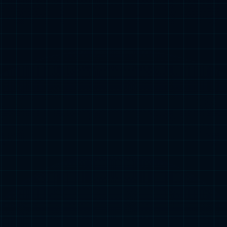
保护测控装置