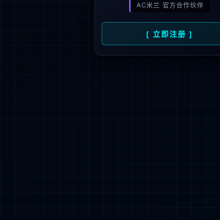
产品中心 /
Products