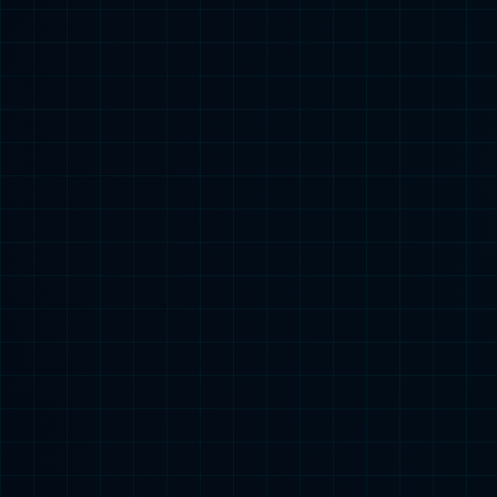
公司简介 /
Company