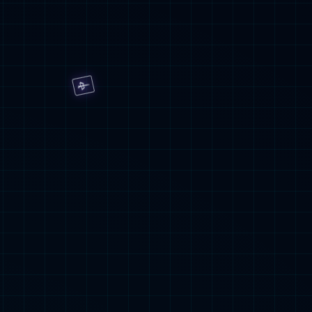
低压成套设备
电能质量治理