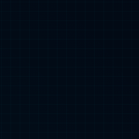
新技术新材料