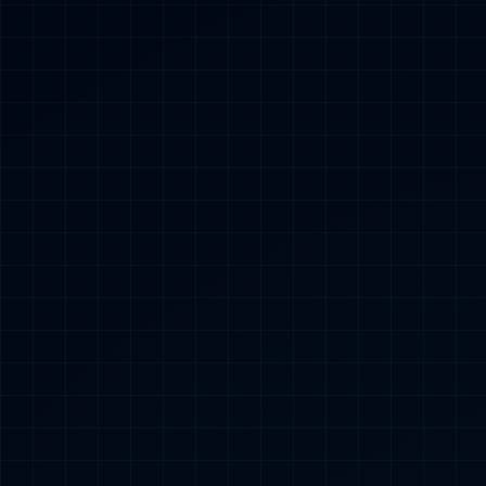
高压成套设备
民用核电设备