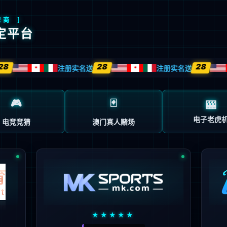
首页
关于公海贵宾会5500iii
新闻中心
核
HOME
ABOUT
NEWS
PRO