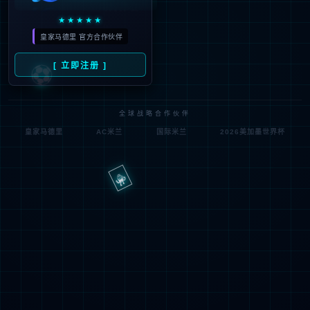
路
程
径
序
登
匿名
0x80070002
错
录
误
方
代
法
码
登
匿名
录
用
户
最可能的原因:
指定的目录或文件在 Web 服务器上不存在。
URL 拼写错误。
某个自定义筛选器或模块(如 URLScan)限制了对该文件的访
问。
可尝试的操作: