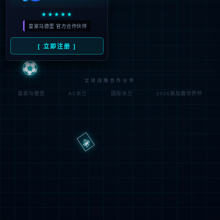
路
程
径
序
登
匿名
0x80070002
错
录
误
方
代
法
码
登
匿名
录
用
户
最可能的原因:
指定的目录或文件在 Web 服务器上不存在。
URL 拼写错误。
某个自定义筛选器或模块(如 URLScan)限制了对该文件的访
问。
可尝试的操作: