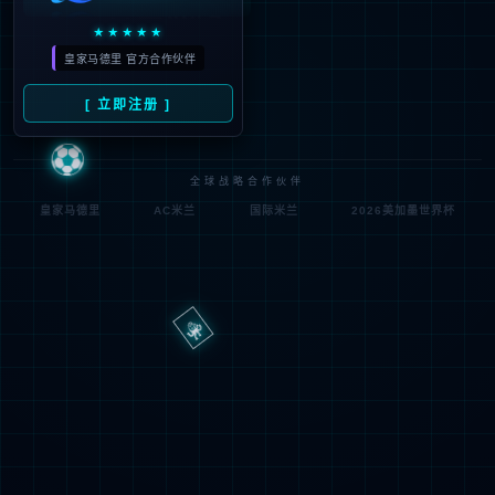
路
程
径
序
登
匿名
0x80070002
错
录
误
方
代
法
码
登
匿名
录
用
户
最可能的原因:
指定的目录或文件在 Web 服务器上不存在。
URL 拼写错误。
某个自定义筛选器或模块(如 URLScan)限制了对该文件的访
问。
可尝试的操作: