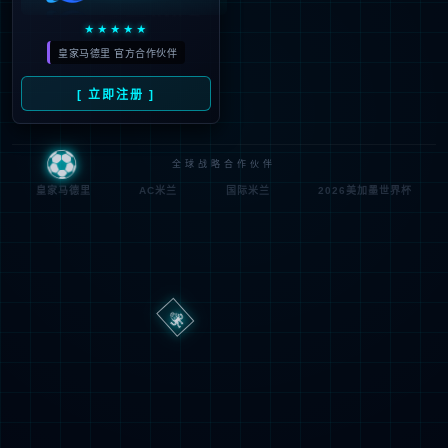
路
程
径
序
登
匿名
0x80070002
错
录
误
方
代
法
码
登
匿名
录
用
户
最可能的原因:
指定的目录或文件在 Web 服务器上不存在。
URL 拼写错误。
某个自定义筛选器或模块(如 URLScan)限制了对该文件的访
问。
可尝试的操作: